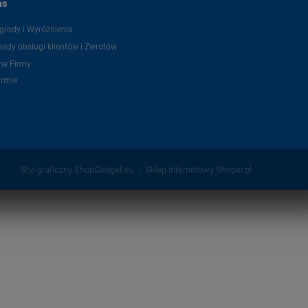
as
grody i Wyróżnienia
ady obsługi klientów i Zwrotów
ne Firmy
irmie
Styl graficzny ShopGadget.eu
Sklep internetowy Shoper.pl