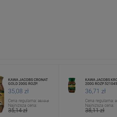
KAWA JACOBS CRONAT
KAWA JACOBS KR
GOLD 200G ROZP.
200G ROZP.52104
35,08 zł
36,71 zł
Cena regularna:
Cena regularna:
38,13 zł
3
Najniższa cena:
Najniższa cena:
35,14 zł
38,11 zł