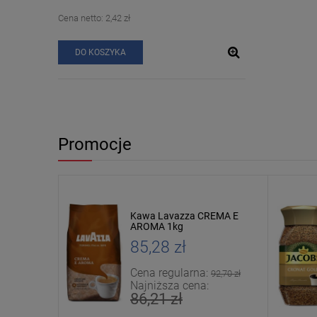
Cena netto:
2,42 zł
DO KOSZYKA
Promocje
ssa Qualita
Kawa Lavazza CREMA E
AROMA 1kg
85,28 zł
:
Cena regularna:
92,00 zł
92,70 zł
Najniższa cena:
86,21 zł