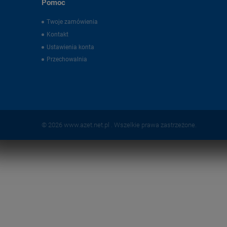
Pomoc
Twoje zamówienia
Kontakt
Ustawienia konta
Przechowalnia
© 2026 www.azet.net.pl . Wszelkie prawa zastrzeżone.