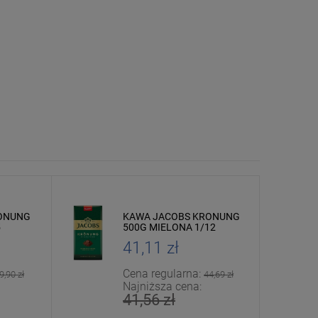
ONUNG
KAWA JACOBS KRONUNG
5
500G MIELONA 1/12
41,11 zł
Cena regularna:
9,90 zł
44,69 zł
Najniższa cena:
41,56 zł