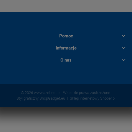
Pomoc
Informacje
O nas
© 2026 www.azet.net.pl . Wszelkie prawa zastrzeżone.
Styl graficzny ShopGadget.eu
Sklep internetowy Shoper.pl