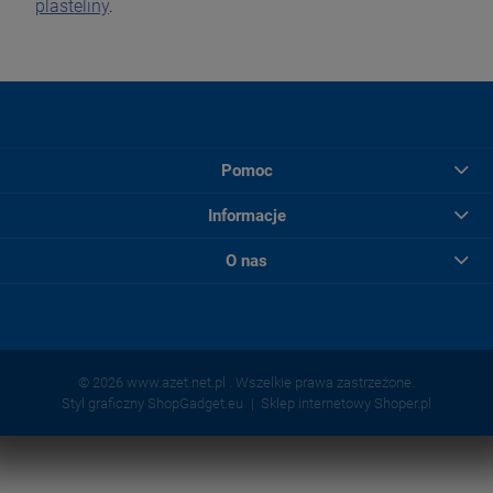
plasteliny
.
Pomoc
Informacje
O nas
© 2026 www.azet.net.pl . Wszelkie prawa zastrzeżone.
Styl graficzny ShopGadget.eu
Sklep internetowy Shoper.pl