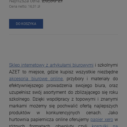
Najniższa cena:
Cena netto:
16,31 zł
DO KOSZYKA
Sklep internetowy z artykułami biurowymi
i szkolnymi
AZET to miejsce, gdzie kupisz wszystkie niezbędne
akcesoria biurowe online
, przybory i materiały do
efektywniejszego prowadzenia swojego biura, oraz
uzupełnisz swój asortyment do zbliżającego się roku
szkolnego. Dzięki współpracy z topowymi i znanymi
markami możemy się pochwalić ofertą najlepszych
produktów w konkurencyjnych cenach. Jako
hurtownia papiernicza online oferujemy
papier xero
w
różnych formatach, obwoluty czyli
koszulki na