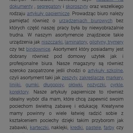
dokumenty
,
segregatory
i
skoroszyty
oraz wszelkiego
rodzaju
artykuły papiernicze
. Prowadząc biuro należy
pamiętać również o
urządzeniach biurowych
bez
których część naszej pracy była by niewyobrażalnie
trudna. W naszym asortymencie znajdziecie takie
urządzenia jak
niszczarki
,
laminatory
,
gilotyny, trymery
czy też
bindownice
. Asortyment który posiadamy jest
dobrany również pod domowy użytek jak i
profesjonalne biura. Nasze magazyny są również
szeroko zaopatrzone jeśli chodzi o
artykuły szkolne
,
czyli asortyment taki jak
zeszyty
,
zakreślacze
,
markery
,
linijki
,
gumki
,
długopisy
,
ołówki
,
nożyczki
,
cyrkle
,
korektory
. Nasze artykuły papiernicze to również
idealny wybór dla mam, które chcą zapewnić swoim
pociechom świetną zabawę i edukację. Kreatywne
mamy powinny o wiele łatwiej radzić sobie z
kształceniem pociechy dzięki takim przyborom jak
zabawki,
karteczki
, naklejki,
kredki
,
pastele
,
farby
czy