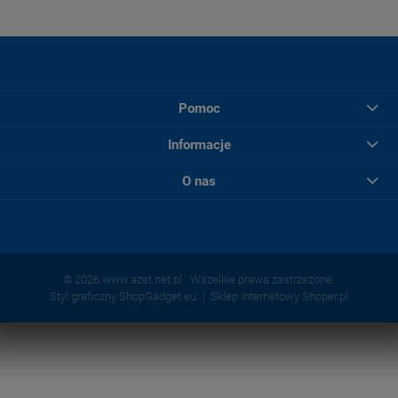
Pomoc
Informacje
O nas
© 2026 www.azet.net.pl . Wszelkie prawa zastrzeżone.
Styl graficzny ShopGadget.eu
Sklep internetowy Shoper.pl