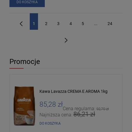
DO KOSZYKA
1
2
3
4
5
...
24
«
»
Promocje
Kawa Lavazza CREMA E AROMA 1kg
85,28 zł
Cena regularna:
92,70 zł
86,21 zł
Najniższa cena:
DO KOSZYKA