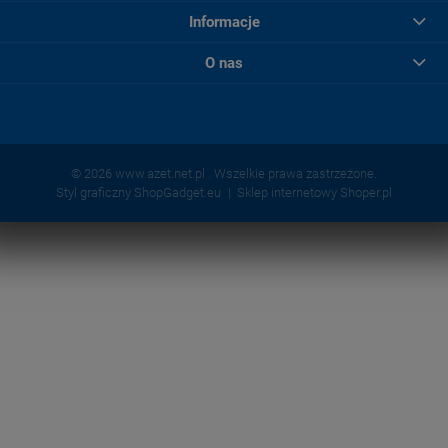
Informacje
O nas
© 2026 www.azet.net.pl . Wszelkie prawa zastrzeżone.
Styl graficzny ShopGadget.eu
Sklep internetowy Shoper.pl