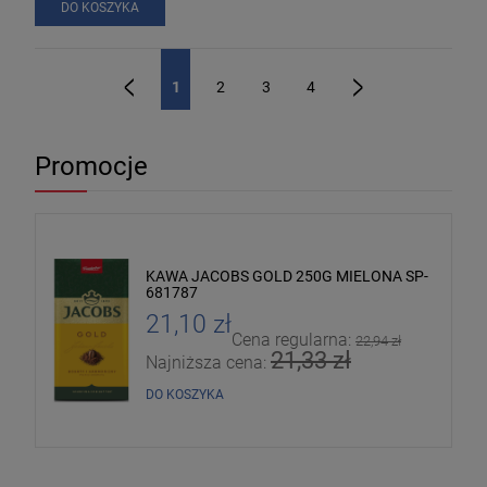
DO KOSZYKA
1
2
3
4
«
»
Promocje
NA
KAWA JACOBS GOLD 250G MIELONA SP-
681787
21,10 zł
Cena regularna:
22,94 zł
21,33 zł
Najniższa cena:
DO KOSZYKA