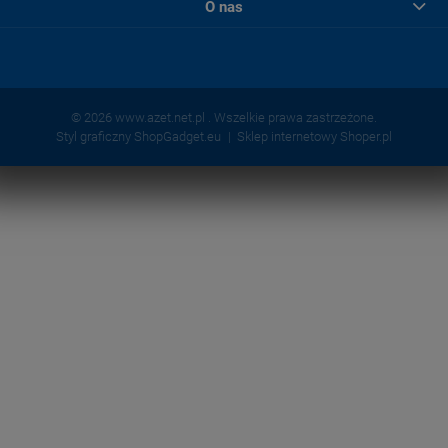
O nas
© 2026 www.azet.net.pl . Wszelkie prawa zastrzeżone.
Styl graficzny ShopGadget.eu
Sklep internetowy Shoper.pl