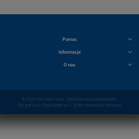
Pomoc
Informacje
O nas
© 2026 www.azet.net.pl . Wszelkie prawa zastrzeżone.
Styl graficzny ShopGadget.eu
Sklep internetowy Shoper.pl