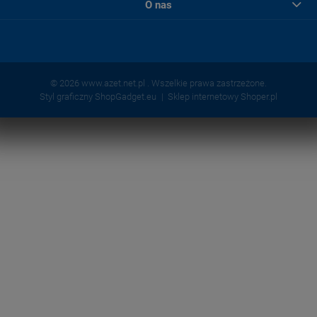
O nas
© 2026 www.azet.net.pl . Wszelkie prawa zastrzeżone.
Styl graficzny ShopGadget.eu
Sklep internetowy Shoper.pl