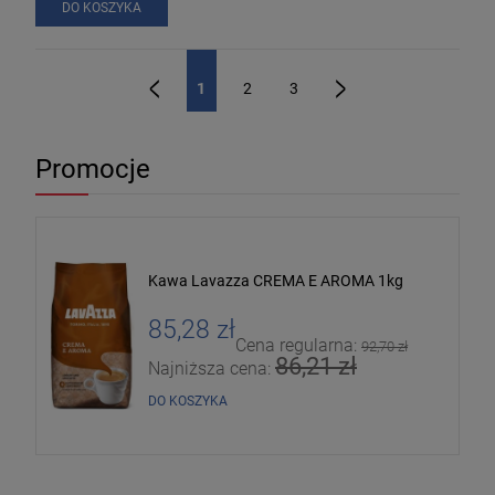
DO KOSZYKA
1
2
3
«
»
Promocje
Kawa Lavazza CREMA E AROMA 1kg
85,28 zł
Cena regularna:
92,70 zł
86,21 zł
Najniższa cena:
DO KOSZYKA