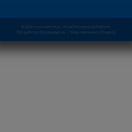
© 2026 www.azet.net.pl . Wszelkie prawa zastrzeżone.
Styl graficzny ShopGadget.eu
Sklep internetowy Shoper.pl