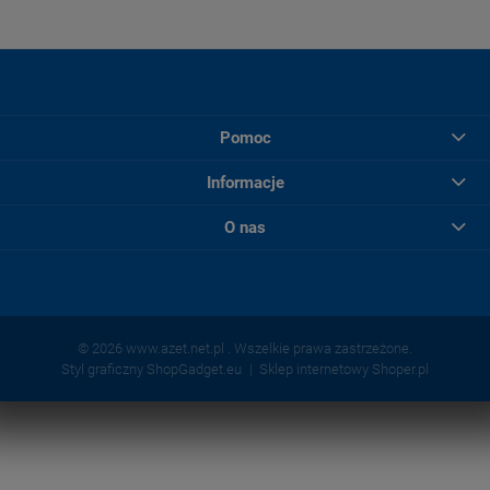
Pomoc
Informacje
O nas
© 2026 www.azet.net.pl . Wszelkie prawa zastrzeżone.
Styl graficzny ShopGadget.eu
Sklep internetowy Shoper.pl